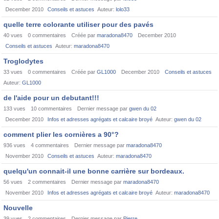
December 2010
Conseils et astuces
Auteur:
lolo33
quelle terre colorante utiliser pour des pavés
40
vues
0
commentaires
Créée par
maradona8470
December 2010
Conseils et astuces
Auteur:
maradona8470
Troglodytes
33
vues
0
commentaires
Créée par
GL1000
December 2010
Conseils et astuces
Auteur:
GL1000
de l'aide pour un debutant!!!
133
vues
10
commentaires
Dernier message par
gwen du 02
December 2010
Infos et adresses agrégats et calcaire broyé
Auteur:
gwen du 02
comment plier les cornières a 90°?
936
vues
4
commentaires
Dernier message par
maradona8470
November 2010
Conseils et astuces
Auteur:
maradona8470
quelqu'un connait-il une bonne carrière sur bordeaux.
56
vues
2
commentaires
Dernier message par
maradona8470
November 2010
Infos et adresses agrégats et calcaire broyé
Auteur:
maradona8470
Nouvelle
39
vues
2
commentaires
Dernier message par
Pierre