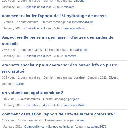
220
vues
2
commentaires
Dernier message par
vincent
January 2011
Conseils et astuces
Auteur:
vincent
comment calculer l'apport de 1% hydrofuge de masse.
77
vues
2
commentaires
Dernier message par
maradona8470
January 2011
Conseils et astuces
Auteur:
maradona8470
Aspect vieille pierre un peu lisse + d'autres demandes de
conseils
256
vues
10
commentaires
Dernier message par
Jérômes
January 2011
Conseils et astuces
Auteur:
Jérômes
crochets speciaux pour accrocher des bas-reliefs en pierre
reconstitué
309
vues
2
commentaires
Dernier message par
coraline
January 2011
Divers
Auteur:
coraline
un volume est égal a combien?
115
vues
6
commentaires
Dernier message par
jose
January 2011
Conseils et astuces
Auteur:
maradona8470
comment calcul t'on l'apport de 10% de la terre colorante?
132
vues
12
commentaires
Dernier message par
miguel
January 2011
Compositions, mélanges et finitions
Auteur:
maradona8470