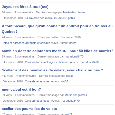
Joyeuses fêtes à tous(tes)
16
vues
1
commentaire
Dernier message par
Merlin des pierres
December 2010
La Taverne des mouleurs
Auteur:
pollito
À tout hasard, quelqu'un connait un endroit pour en trouver au
Québec?
24
vues
0
commentaires
Créée par
pollito
December 2010
Infos et adresses agrégats et calcaire broyé
Auteur:
pollito
combien de terre colorantes me faut-il pour 50 kilos de mortier?
59
vues
3
commentaires
Dernier message par
maradona8470
December 2010
Compositions, mélanges et finitions
Auteur:
maradona8470
Scellement des paumelles de volets, avec chaux ou pas ?
442
vues
4
commentaires
Dernier message par
lolo33
December 2010
Conseils et astuces
Auteur:
lolo33
mon calcul est-il bon?
39
vues
4
commentaires
Dernier message par
Merlin des pierres
December 2010
Conseils et astuces
Auteur:
maradona8470
sceller des paumelles de volets
82
vues
2
commentaires
Dernier message par
lolo33