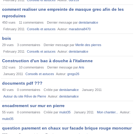
February 2011
Conseils et astuces
Auteur:
ours59
comment realiser une empreinte de masque grec afin de les
reproduires
450
vues
11
commentaires
Dernier message par
denislamalice
February 2011
Conseils et astuces
Auteur:
maradona8470
bois
29
vues
3
commentaires
Dernier message par
Merlin des pierres
February 2011
Conseils et astuces
Auteur:
denislamalice
Construction d'un bac à douche à l'italienne
152
vues
10
commentaires
Dernier message par
Aris
January 2011
Conseils et astuces
Auteur:
grego26
documents pdf ???
40
vues
0
commentaires
Créée par
denislamalice
January 2011
Autour du site Rêve de Pierre
Auteur:
denislamalice
encadrement sur mur en pierre
55
vues
0
commentaires
Créée par
mulot35
January 2011
Mon chantier...
Auteur:
mulot35
question parement en chaux sur facade brique rouge monomur