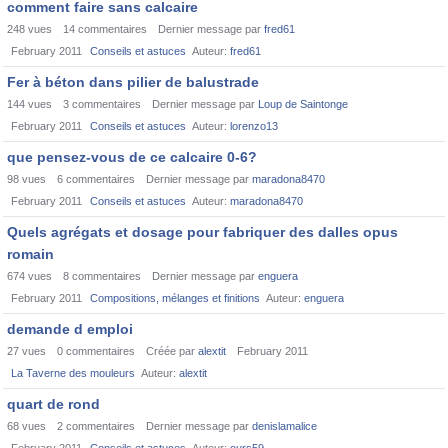
comment faire sans calcaire
248
vues
14
commentaires
Dernier message par
fred61
February 2011
Conseils et astuces
Auteur:
fred61
Fer à béton dans pilier de balustrade
144
vues
3
commentaires
Dernier message par
Loup de Saintonge
February 2011
Conseils et astuces
Auteur:
lorenzo13
que pensez-vous de ce calcaire 0-6?
98
vues
6
commentaires
Dernier message par
maradona8470
February 2011
Conseils et astuces
Auteur:
maradona8470
Quels agrégats et dosage pour fabriquer des dalles opus
romain
674
vues
8
commentaires
Dernier message par
enguera
February 2011
Compositions, mélanges et finitions
Auteur:
enguera
demande d emploi
27
vues
0
commentaires
Créée par
alextit
February 2011
La Taverne des mouleurs
Auteur:
alextit
quart de rond
68
vues
2
commentaires
Dernier message par
denislamalice