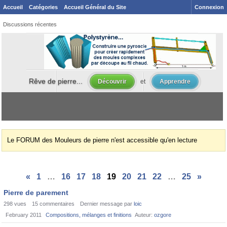
Accueil
Catégories
Accueil Général du Site
Connexion
Discussions récentes
Le FORUM des Mouleurs de pierre n'est accessible qu'en lecture
«
1
…
16
17
18
19
20
21
22
…
25
»
Pierre de parement
298
vues
15
commentaires
Dernier message par
loic
February 2011
Compositions, mélanges et finitions
Auteur:
ozgore