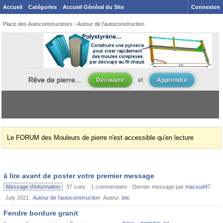
Accueil
Catégories
Accueil Général du Site
Connexion
Place des Autoconstructeurs
›
Autour de l'autoconstruction
Le FORUM des Mouleurs de pierre n'est accessible qu'en lecture
à lire avant de poster votre premier message
Message d'information
37
vues
1
commentaire
Dernier message par
macsud47
July 2021
Autour de l'autoconstruction
Auteur:
loic
Fendre bordure granit