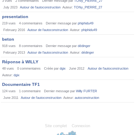
3
vues
2
commentaires
Dernier message par
TONy_PIERRE_27
July 2023
Autour de l'autoconstruction
Auteur:
TONy_PIERRE_27
presentation
219
vues
4
commentaires
Dernier message par
phiphidu49
February 2016
Autour de l'autoconstruction
Auteur:
phiphidu49
beton
918
vues
8
commentaires
Dernier message par
dédinger
February 2013
Autour de l'autoconstruction
Auteur:
dédinger
Réponse à WILLY
48
vues
0
commentaires
Créée par
dgix
June 2012
Autour de l'autoconstruction
Auteur:
dgix
Documentaire TF1
124
vues
1
commentaire
Dernier message par
Willy FURTER
June 2011
Autour de l'autoconstruction
Auteur:
autoconstruction
Site complet
Connexion