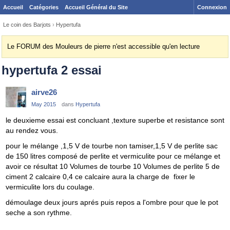
Accueil
Catégories
Accueil Général du Site
Connexion
Le coin des Barjots
›
Hypertufa
Le FORUM des Mouleurs de pierre n'est accessible qu'en lecture
hypertufa 2 essai
airve26
May 2015
dans
Hypertufa
le deuxieme essai est concluant ,texture superbe et resistance sont
au rendez vous.
pour le mélange ,1,5 V de tourbe non tamiser,1,5 V de perlite sac
de 150 litres composé de perlite et vermiculite pour ce mélange et
avoir ce résultat 10 Volumes de tourbe 10 Volumes de perlite 5 de
ciment 2 calcaire 0,4 ce calcaire aura la charge de fixer le
vermiculite lors du coulage.
démoulage deux jours aprés puis repos a l'ombre pour que le pot
seche a son rythme.