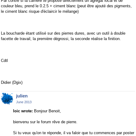
Par contre si la carrière te propose directement un agrégat local et de
couleur bleu, prend le 0.2.5 + ciment blanc (peut être ajouté des pigments,
le ciment blanc risque d'éclaircir le mélange)
La boucharde étant utilisé sur des pierres dures, avec un outil à double
facette de travail, la première dégrossi, la seconde réalise la finition.
Cdtl
Didier (Dgix)
julien
June 2013
loic wrote:
Bonjour Benoit,
bienvenu sur le forum rêve de pierre.
Si tu veux qu'on te réponde, il va faloir que tu commences par poster