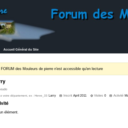
Accueil Général du Site
 FORUM des Mouleurs de pierre n'est accessible qu'en lecture
rry
seudo
Larry
Inscrit
April 2011
Visites
0
Activité
Ma
ez votre département, ex : Herve_33
ivité
n élément.