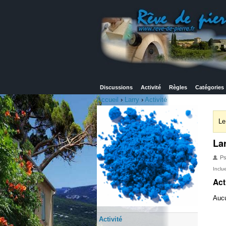
Discussions
Activité
Règles
Catégories
Accueil
›
Larry
›
Activité
Le
La
P
Inclu
Act
Aucu
Activité