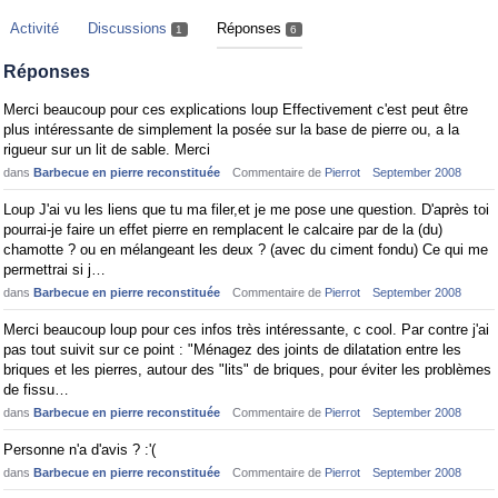
Activité
Discussions
Réponses
1
6
Réponses
Merci beaucoup pour ces explications loup Effectivement c'est peut être
plus intéressante de simplement la posée sur la base de pierre ou, a la
rigueur sur un lit de sable. Merci
dans
Barbecue en pierre reconstituée
Commentaire de
Pierrot
September 2008
Loup J'ai vu les liens que tu ma filer,et je me pose une question. D'après toi
pourrai-je faire un effet pierre en remplacent le calcaire par de la (du)
chamotte ? ou en mélangeant les deux ? (avec du ciment fondu) Ce qui me
permettrai si j…
dans
Barbecue en pierre reconstituée
Commentaire de
Pierrot
September 2008
Merci beaucoup loup pour ces infos très intéressante, c cool. Par contre j'ai
pas tout suivit sur ce point : "Ménagez des joints de dilatation entre les
briques et les pierres, autour des "lits" de briques, pour éviter les problèmes
de fissu…
dans
Barbecue en pierre reconstituée
Commentaire de
Pierrot
September 2008
Personne n'a d'avis ? :'(
dans
Barbecue en pierre reconstituée
Commentaire de
Pierrot
September 2008