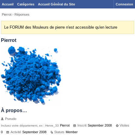
Accueil
Catégories
Accueil Général du Site
Connexion
Pierrot
›
Réponses
Le FORUM des Mouleurs de pierre n'est accessible qu'en lecture
Pierrot
À propos…
Pseudo
Pierrot
Inscrit
September 2008
Visites
Incluez votre département, ex : Herve_33
0
Activité
September 2008
Statuts
Member