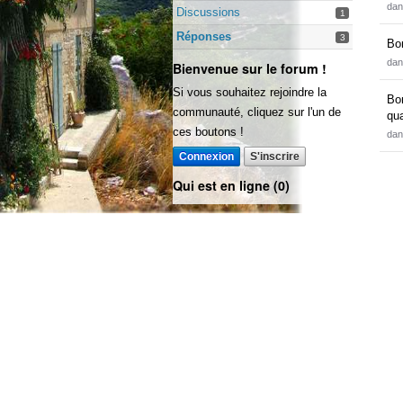
da
Discussions
1
Réponses
3
Bo
da
Bienvenue sur le forum !
Si vous souhaitez rejoindre la
Bo
communauté, cliquez sur l'un de
qu
ces boutons !
da
Connexion
S'inscrire
Qui est en ligne (0)