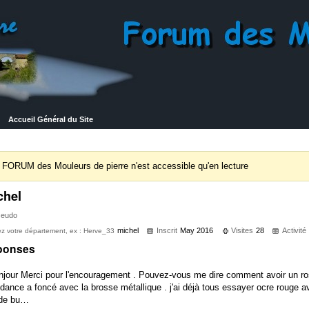
Accueil Général du Site
 FORUM des Mouleurs de pierre n'est accessible qu'en lecture
chel
seudo
michel
Inscrit
May 2016
Visites
28
Activité
ez votre département, ex : Herve_33
ponses
njour Merci pour l'encouragement . Pouvez-vous me dire comment avoir un ro
dance a foncé avec la brosse métallique . j'ai déjà tous essayer ocre rouge a
 de bu…