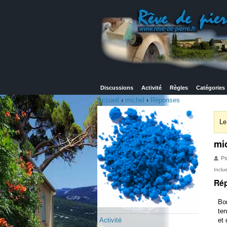
Discussions
Activité
Règles
Catégories
Accueil
›
michel
›
Réponses
Le
mi
P
Inclu
Ré
Bo
ten
Activité
et