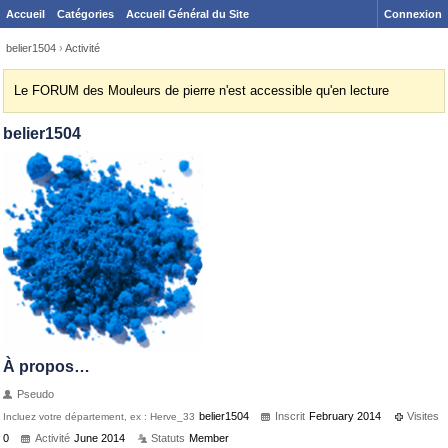
Accueil
Catégories
Accueil Général du Site
Connexion
belier1504
›
Activité
Le FORUM des Mouleurs de pierre n'est accessible qu'en lecture
belier1504
À propos…
Pseudo
belier1504
Inscrit
February 2014
Visites
Incluez votre département, ex : Herve_33
0
Activité
June 2014
Statuts
Member