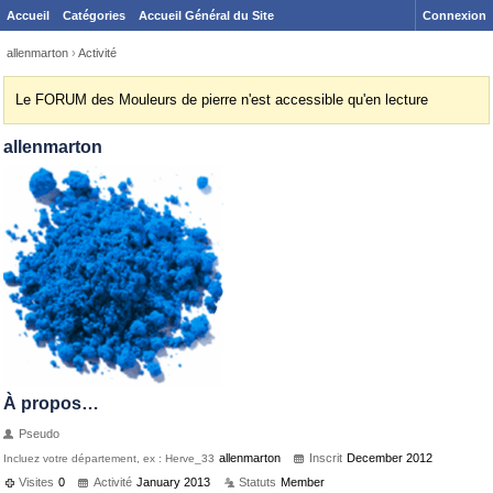
Accueil
Catégories
Accueil Général du Site
Connexion
allenmarton
›
Activité
Le FORUM des Mouleurs de pierre n'est accessible qu'en lecture
allenmarton
À propos…
Pseudo
allenmarton
Inscrit
December 2012
Incluez votre département, ex : Herve_33
Visites
0
Activité
January 2013
Statuts
Member