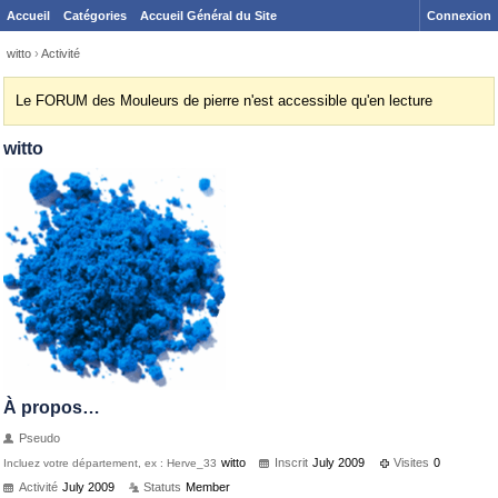
Accueil
Catégories
Accueil Général du Site
Connexion
witto
›
Activité
Le FORUM des Mouleurs de pierre n'est accessible qu'en lecture
witto
À propos…
Pseudo
witto
Inscrit
July 2009
Visites
0
Incluez votre département, ex : Herve_33
Activité
July 2009
Statuts
Member