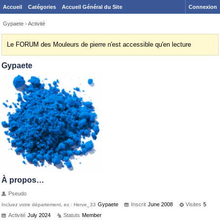
Accueil
Catégories
Accueil Général du Site
Connexion
Gypaete
›
Activité
Le FORUM des Mouleurs de pierre n'est accessible qu'en lecture
Gypaete
À propos…
Pseudo
Gypaete
Inscrit
June 2008
Visites
5
Incluez votre département, ex : Herve_33
Activité
July 2024
Statuts
Member