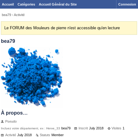
Accueil
Catégories
Accueil Général du Site
Connexion
bea79
›
Activité
Le FORUM des Mouleurs de pierre n'est accessible qu'en lecture
bea79
À propos…
Pseudo
bea79
Inscrit
July 2018
Visites
1
Incluez votre département, ex : Herve_33
Activité
July 2018
Statuts
Member