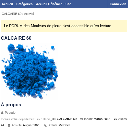
Accueil
Catégories
Accueil Général du Site
Connexion
CALCAIRE 60
›
Activité
Le FORUM des Mouleurs de pierre n'est accessible qu'en lecture
CALCAIRE 60
À propos…
Pseudo
CALCAIRE 60
Inscrit
March 2013
Visites
Incluez votre département, ex : Herve_33
44
Activité
August 2023
Statuts
Member